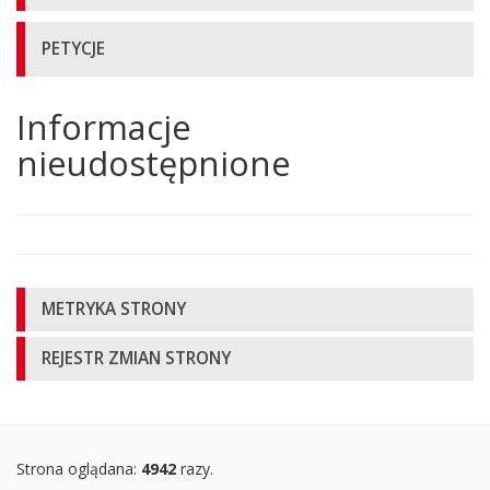
PETYCJE
Informacje
Główna
treść
nieudostępnione
strony
Informacje
METRYKA STRONY
o
REJESTR ZMIAN STRONY
stronie
Oglądalność
strony
Strona oglądana:
4942
razy.