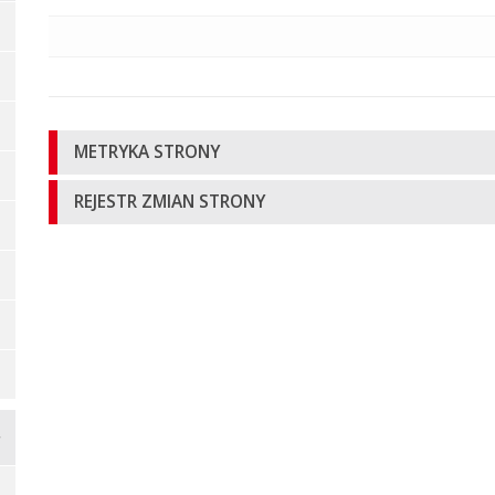
Informacje
METRYKA STRONY
o
REJESTR ZMIAN STRONY
stronie