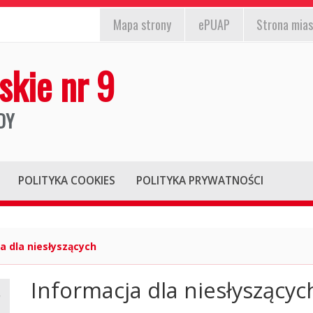
EPUAP,
st
nformacja
Mapa
strony
ePUAP
Strona mias
strona
/wyłącz)
la
miasta,
skie nr 9
iesłyszących
mapa
strony
DY
POLITYKA COOKIES
POLITYKA PRYWATNOŚCI
a dla niesłyszących
Informacja dla niesłyszącyc
Główna
treść
strony